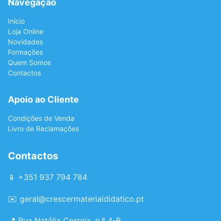
Navegação
Início
Loja Online
Novidades
Formações
Quem Somos
Contactos
Apoio ao Cliente
Condições de Venda
Livro de Reclamações
Contactos
📱 +351 937 794 784
✉️
geral@crescermaterialdidatico.pt
📍 Rua Natália Correia, n.º 4-B