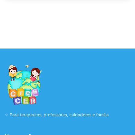
✨ Para terapeutas, professores, cuidadores e família