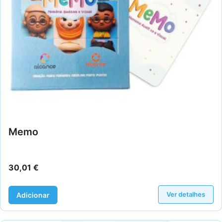
Memo
30,01
€
Ver detalhes
Adicionar