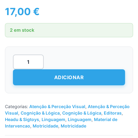
17,00
€
2 em stock
Quantidade
de
Make
3D
ADICIONAR
-
Animais
Categorias:
Atenção & Perceção Visual
,
Atenção & Perceção
Visual
,
Cognição & Lógica
,
Cognição & Lógica
,
Editoras
,
Headu & Sigtoys
,
Linguagem
,
Linguagem
,
Material de
Intervencao
,
Motricidade
,
Motricidade