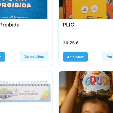
Proibida
PLIC
30,75
€
Ver detalhes
Ver
r
Adicionar