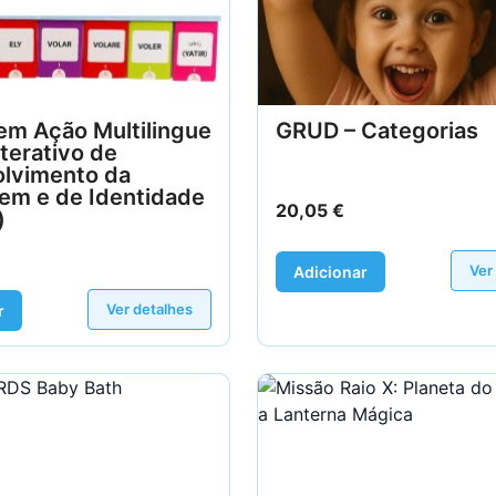
em Ação Multilingue
GRUD – Categorias
nterativo de
lvimento da
em e de Identidade
20,05
€
)
Ver
Adicionar
Ver detalhes
r