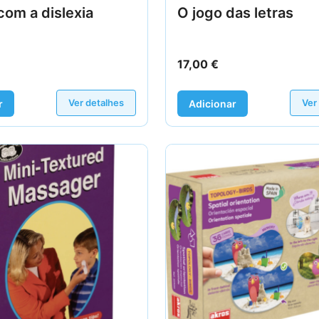
com a dislexia
O jogo das letras
17,00
€
Ver detalhes
Ver
r
Adicionar