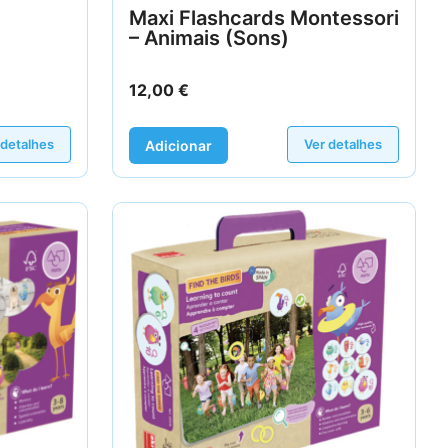
Maxi Flashcards Montessori
– Animais (Sons)
12,00
€
 detalhes
Ver detalhes
Adicionar