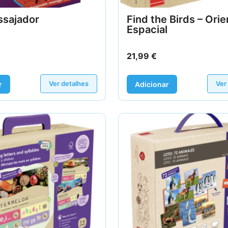
ssajador
Find the Birds – Ori
Espacial
21,99
€
Ver detalhes
Ver
r
Adicionar