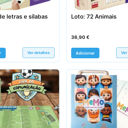
de letras e sílabas
Loto: 72 Animais
36,90
€
Ver detalhes
Ver
r
Adicionar