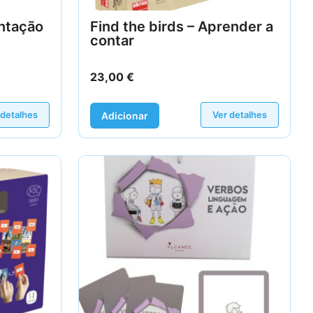
entação
Find the birds – Aprender a
contar
23,00
€
 detalhes
Ver detalhes
Adicionar