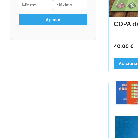
Aplicar
COPA d
40,00
€
Adiciona