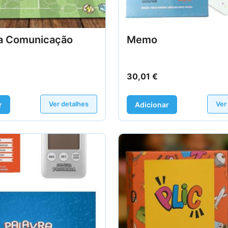
a Comunicação
Memo
30,01
€
Ver detalhes
Ver
r
Adicionar