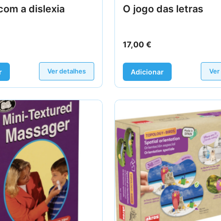
com a dislexia
O jogo das letras
17,00
€
Ver detalhes
Ver
r
Adicionar