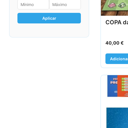
Aplicar
COPA d
40,00
€
Adiciona