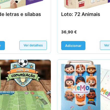
de letras e sílabas
Loto: 72 Animais
36,90
€
Ver detalhes
Ver
r
Adicionar