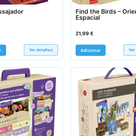
ssajador
Find the Birds – Ori
Espacial
21,99
€
Ver detalhes
Ver
r
Adicionar