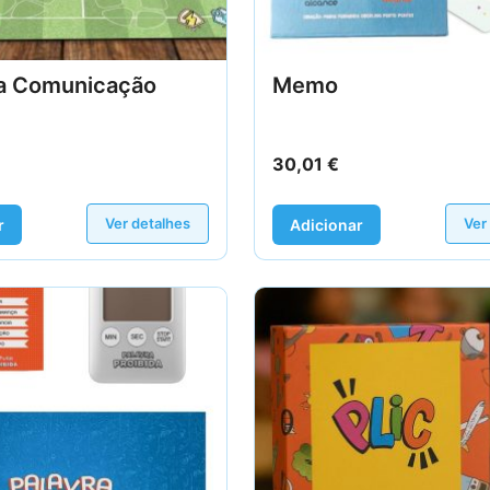
a Comunicação
Memo
30,01
€
Ver detalhes
Ver
r
Adicionar