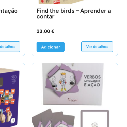
entação
Find the birds – Aprender a
contar
23,00
€
 detalhes
Ver detalhes
Adicionar