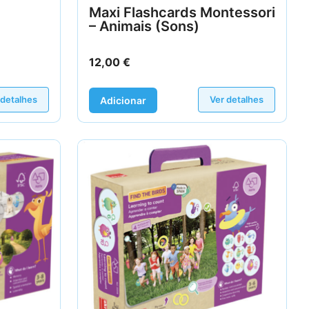
Maxi Flashcards Montessori
– Animais (Sons)
12,00
€
 detalhes
Ver detalhes
Adicionar