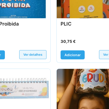
Proibida
PLIC
30,75
€
Ver detalhes
Ver
r
Adicionar