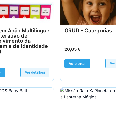
em Ação Multilingue
GRUD – Categorias
nterativo de
lvimento da
em e de Identidade
20,05
€
)
Ver
Adicionar
Ver detalhes
r