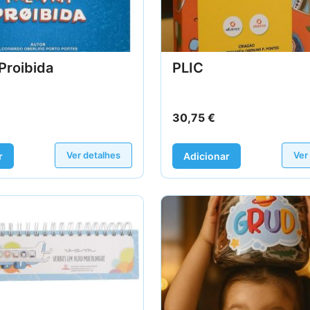
Proibida
PLIC
30,75
€
Ver detalhes
Ver
r
Adicionar