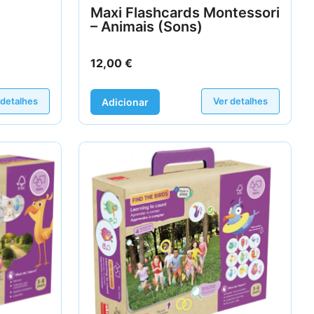
Maxi Flashcards Montessori
– Animais (Sons)
12,00
€
 detalhes
Ver detalhes
Adicionar