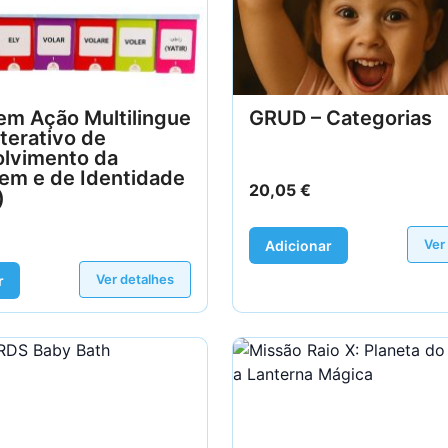
em Ação Multilingue
GRUD – Categorias
nterativo de
lvimento da
em e de Identidade
20,05
€
)
Ver
Adicionar
Ver detalhes
r