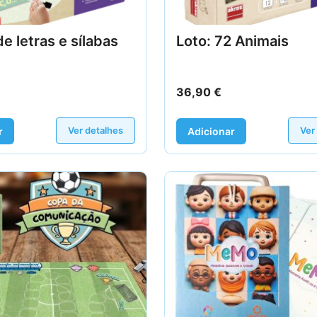
de letras e sílabas
Loto: 72 Animais
36,90
€
Ver detalhes
Ver
r
Adicionar