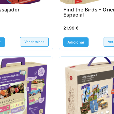
ssajador
Find the Birds – Ori
Espacial
21,99
€
Ver detalhes
Ver
r
Adicionar