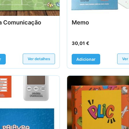
a Comunicação
Memo
30,01
€
Ver detalhes
Ver
r
Adicionar