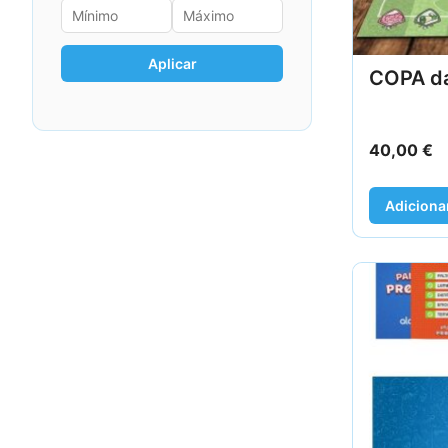
Aplicar
COPA d
40,00
€
Adiciona