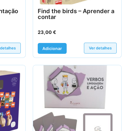
entação
Find the birds – Aprender a
contar
23,00
€
 detalhes
Ver detalhes
Adicionar