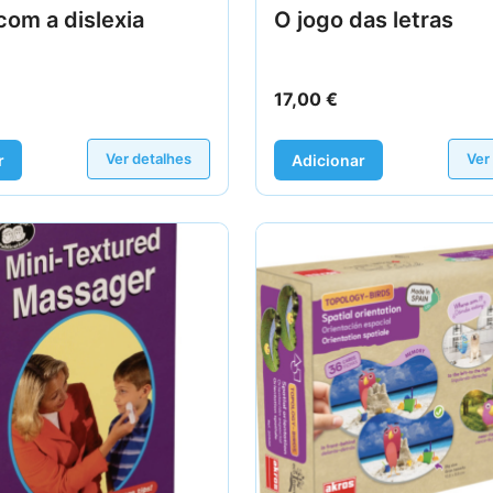
com a dislexia
O jogo das letras
17,00
€
Ver detalhes
Ver
r
Adicionar