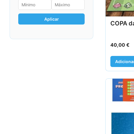
Aplicar
COPA d
40,00
€
Adiciona