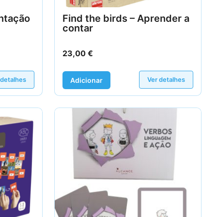
entação
Find the birds – Aprender a
contar
23,00
€
 detalhes
Ver detalhes
Adicionar