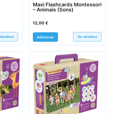
Maxi Flashcards Montessori
– Animais (Sons)
12,00
€
 detalhes
Ver detalhes
Adicionar