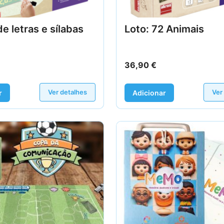
de letras e sílabas
Loto: 72 Animais
36,90
€
Ver detalhes
Ver
r
Adicionar