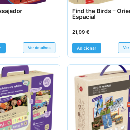
ssajador
Find the Birds – Ori
Espacial
21,99
€
Ver detalhes
Ver
r
Adicionar