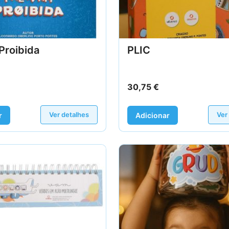
Proibida
PLIC
30,75
€
Ver detalhes
Ver
r
Adicionar