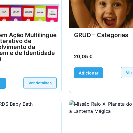
em Ação Multilingue
GRUD – Categorias
nterativo de
lvimento da
em e de Identidade
20,05
€
)
Ver
Adicionar
Ver detalhes
r