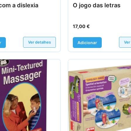
com a dislexia
O jogo das letras
17,00
€
Ver detalhes
Ver
r
Adicionar