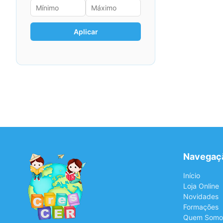
Aplicar
Navegaç
Início
Loja Online
Novidades
Formações
Quem Somo