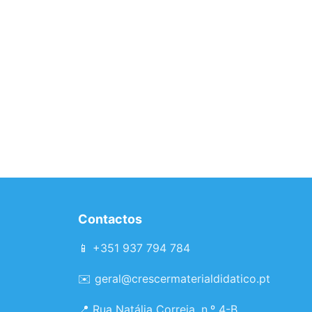
Contactos
📱 +351 937 794 784
✉️
geral@crescermaterialdidatico.pt
📍 Rua Natália Correia, n.º 4-B