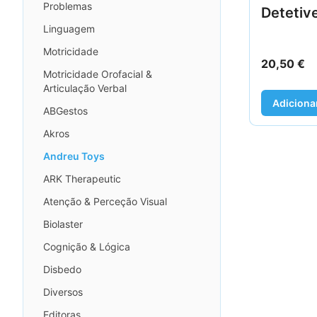
Problemas
Detetiv
Linguagem
Motricidade
20,50
€
Motricidade Orofacial &
Articulação Verbal
Adiciona
ABGestos
Akros
Andreu Toys
ARK Therapeutic
Atenção & Perceção Visual
Biolaster
Cognição & Lógica
Disbedo
Diversos
Editoras