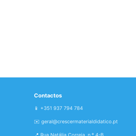
Contactos
📱 +351 937 794 784
✉️
geral@crescermaterialdidatico.pt
📍 Rua Natália Correia, n.º 4-B