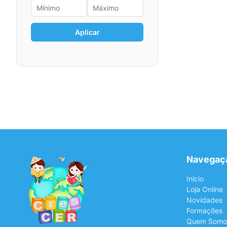
Aplicar
Navegaç
Início
Loja Online
Novidades
Formações
Quem Somo