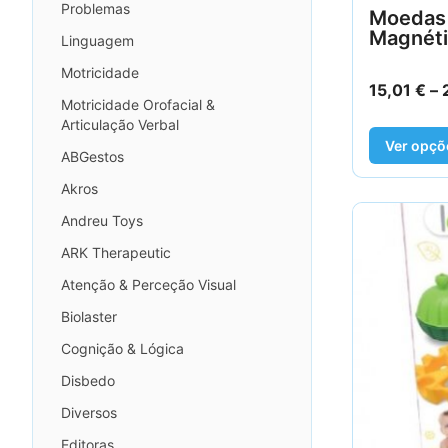
Problemas
Moedas
Magnét
Linguagem
Motricidade
15,01
€
–
Motricidade Orofacial &
Articulação Verbal
Ver opçõ
ABGestos
Akros
Andreu Toys
ARK Therapeutic
Atenção & Perceção Visual
Biolaster
Cognição & Lógica
Disbedo
Diversos
Editoras