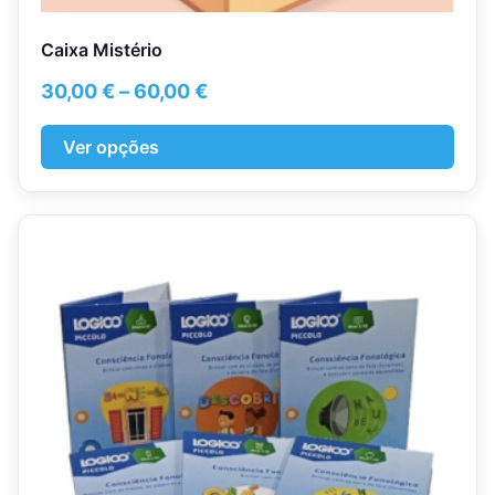
Caixa Mistério
Price
30,00
€
–
60,00
€
range:
30,00 €
Ver opções
through
60,00 €