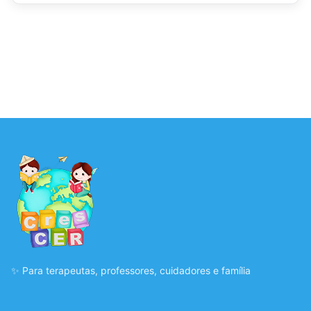
✨ Para terapeutas, professores, cuidadores e família