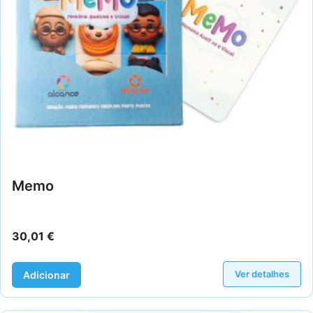
Memo
30,01
€
Ver detalhes
Adicionar