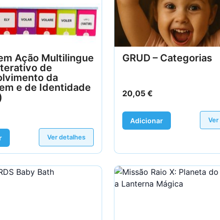
em Ação Multilingue
GRUD – Categorias
nterativo de
lvimento da
em e de Identidade
20,05
€
)
Ver
Adicionar
Ver detalhes
r