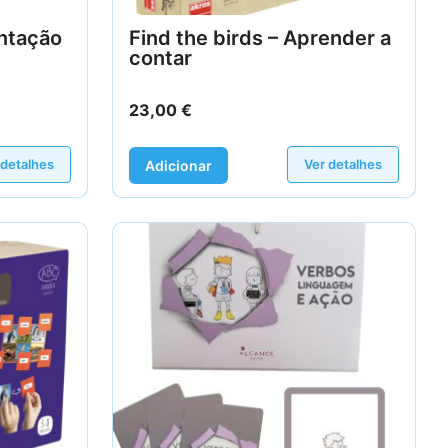
entação
Find the birds – Aprender a
contar
23,00
€
 detalhes
Ver detalhes
Adicionar