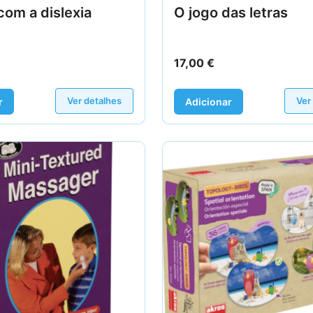
com a dislexia
O jogo das letras
17,00
€
Ver detalhes
Ver
r
Adicionar