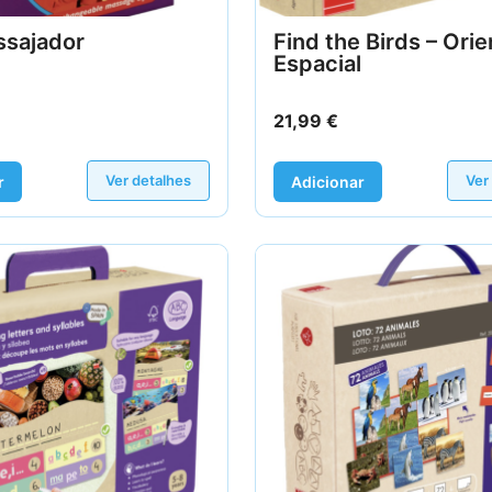
ssajador
Find the Birds – Ori
Espacial
21,99
€
Ver detalhes
Ver
r
Adicionar