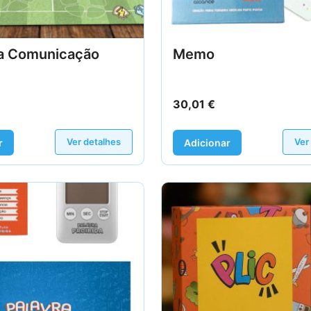
a Comunicação
Memo
30,01
€
Ver detalhes
Ver
r
Adicionar