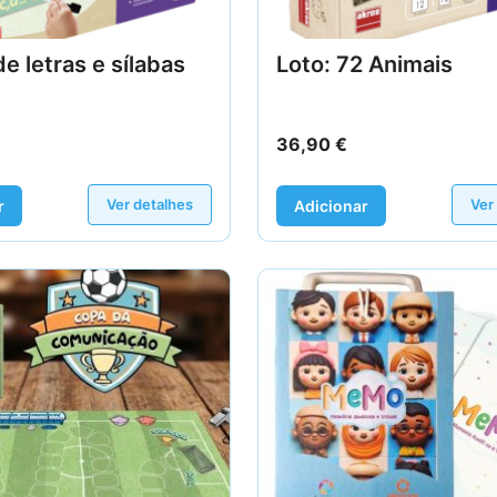
de letras e sílabas
Loto: 72 Animais
36,90
€
Ver detalhes
Ver
r
Adicionar