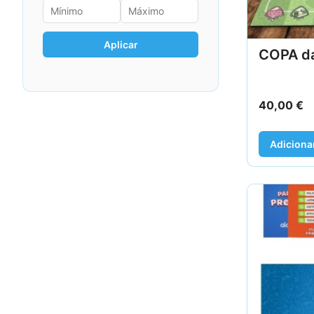
Aplicar
COPA d
40,00
€
Adiciona