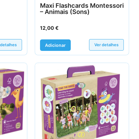
Maxi Flashcards Montessori
– Animais (Sons)
12,00
€
 detalhes
Ver detalhes
Adicionar