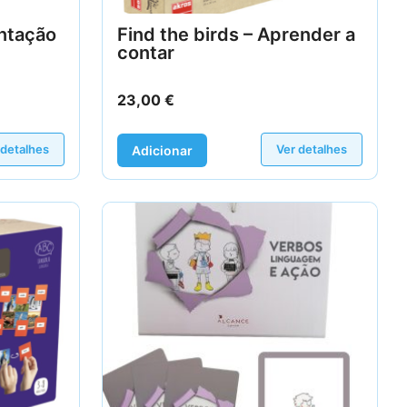
entação
Find the birds – Aprender a
contar
23,00
€
 detalhes
Ver detalhes
Adicionar