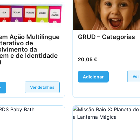
em Ação Multilingue
GRUD – Categorias
nterativo de
lvimento da
em e de Identidade
20,05
€
)
Ver
Adicionar
Ver detalhes
r