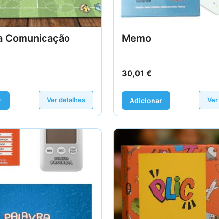
a Comunicação
Memo
30,01
€
Ver detalhes
Ver
r
Adicionar