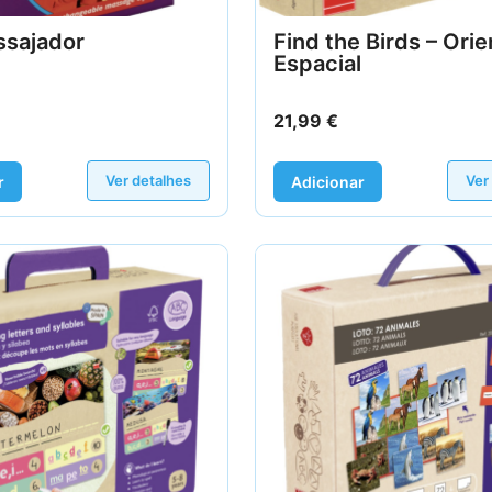
ssajador
Find the Birds – Ori
Espacial
21,99
€
Ver detalhes
Ver
r
Adicionar