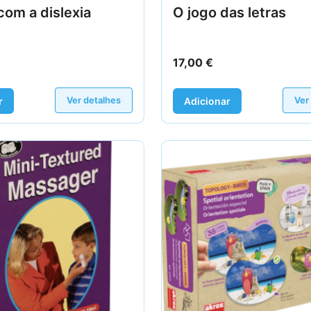
com a dislexia
O jogo das letras
17,00
€
Ver detalhes
Ver
r
Adicionar