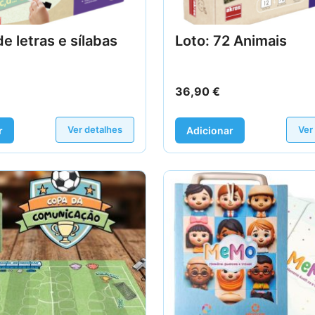
de letras e sílabas
Loto: 72 Animais
36,90
€
Ver detalhes
Ver
r
Adicionar