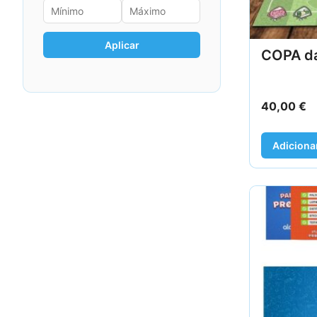
Aplicar
COPA d
40,00
€
Adiciona