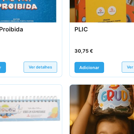
Proibida
PLIC
30,75
€
Ver detalhes
Ver
r
Adicionar