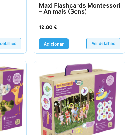
Maxi Flashcards Montessori
– Animais (Sons)
12,00
€
 detalhes
Ver detalhes
Adicionar