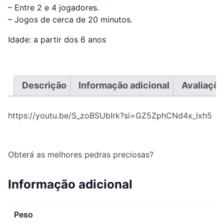
– Entre 2 e 4 jogadores.
– Jogos de cerca de 20 minutos.
Idade: a partir dos 6 anos
Descrição
Informação adicional
Avaliaçõe
https://youtu.be/S_zoBSUbIrk?si=GZ5ZphCNd4x_lxh5
Obterá as melhores pedras preciosas?
Informação adicional
Peso