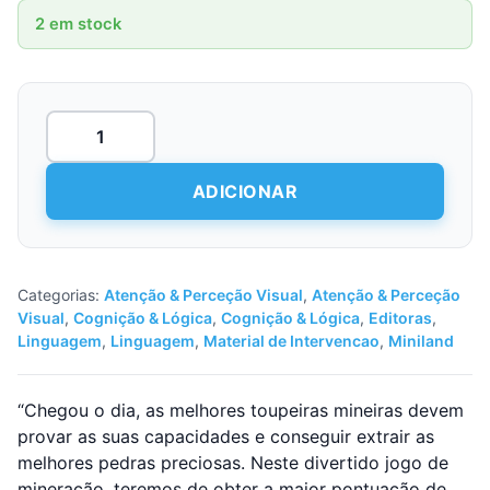
2 em stock
Quantidade
de
Topo
Top!
ADICIONAR
Categorias:
Atenção & Perceção Visual
,
Atenção & Perceção
Visual
,
Cognição & Lógica
,
Cognição & Lógica
,
Editoras
,
Linguagem
,
Linguagem
,
Material de Intervencao
,
Miniland
“Chegou o dia, as melhores toupeiras mineiras devem
provar as suas capacidades e conseguir extrair as
melhores pedras preciosas. Neste divertido jogo de
mineração, teremos de obter a maior pontuação de