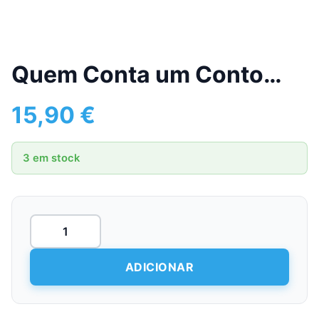
Quem Conta um Conto…
15,90
€
3 em stock
Quantidade
de
Quem
Conta
ADICIONAR
um
Conto...