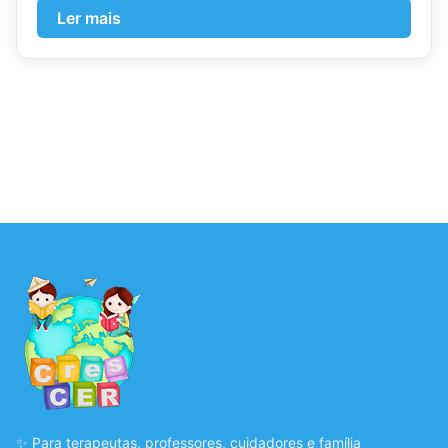
Ler mais
✨ Para terapeutas, professores, cuidadores e família