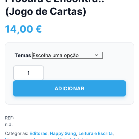
(Jogo de Cartas)
14,00
€
Temas
Quantidade
de
Procura
e
ADICIONAR
Encontra!!
(Jogo
de
Cartas)
REF:
n.d.
Categorias:
Editoras
,
Happy Gang
,
Leitura e Escrita
,