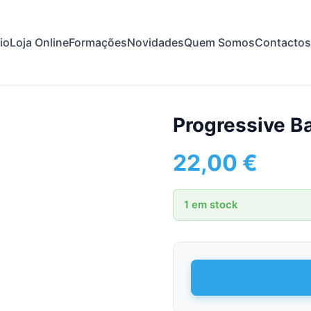
cio
Loja Online
Formações
Novidades
Quem Somos
Contactos
Progressive B
22,00
€
1 em stock
Quantidade
de
Progressive
Babies