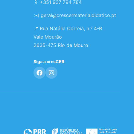
📱 +351 937 794 784
✉️
geral@crescermaterialdidatico.pt
📍 Rua Natália Correia, n.º 4-B
Vale Mourão
2635-475 Rio de Mouro
Siga a cresCER