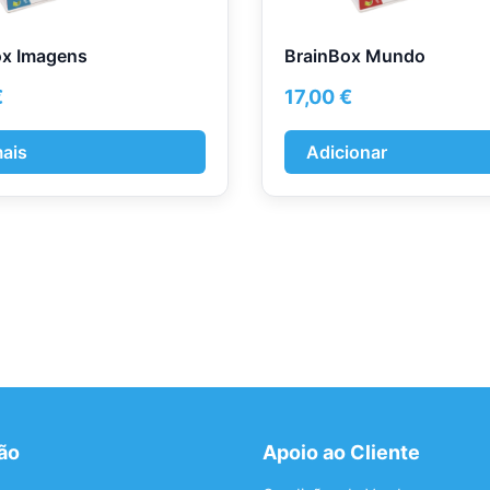
ox Imagens
BrainBox Mundo
€
17,00
€
mais
Adicionar
ão
Apoio ao Cliente