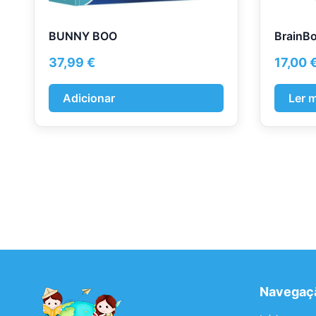
BUNNY BOO
BrainB
37,99
€
17,00
Adicionar
Ler 
Navegaç