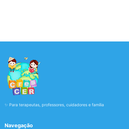
✨ Para terapeutas, professores, cuidadores e família
Navegação