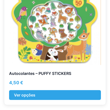
The
options
may
be
chosen
on
the
product
page
Autocolantes – PUFFY STICKERS
4,50
€
Ver opções