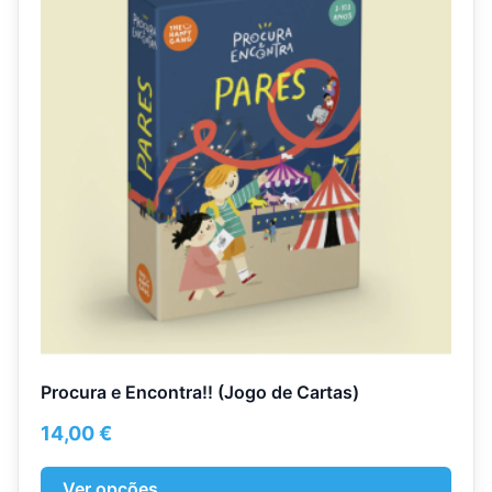
multiple
variants.
The
options
may
be
chosen
on
the
product
page
Procura e Encontra!! (Jogo de Cartas)
14,00
€
Ver opções