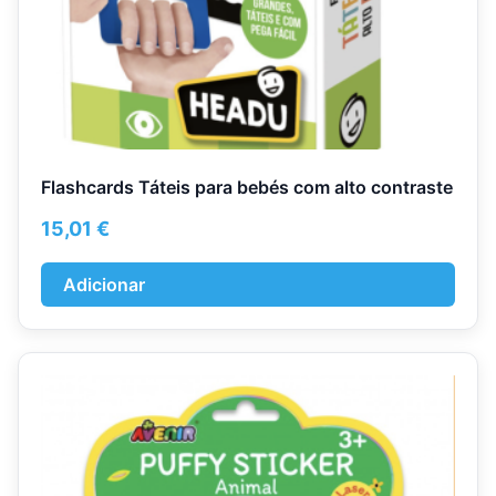
Flashcards Táteis para bebés com alto contraste
15,01
€
Adicionar
This
product
has
multiple
variants.