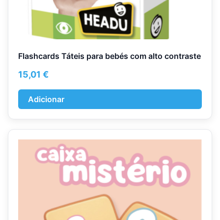
Flashcards Táteis para bebés com alto contraste
15,01
€
Adicionar
This
product
has
multiple
variants.
The
options
may