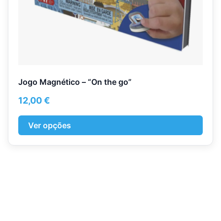
product
page
Jogo Magnético – “On the go”
12,00
€
Ver opções