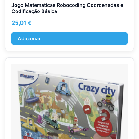
Jogo Matemáticas Robocoding Coordenadas e
Codificação Básica
25,01
€
Adicionar
This
product
has
multiple
variants.
The
options
may
be
chosen
on
the