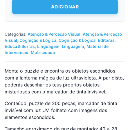
200
Mysterious
ADICIONAR
Puzzle
Bosque
Mágico
Categorias:
Atenção & Perceção Visual
,
Atenção & Perceção
Visual
,
Cognição & Lógica
,
Cognição & Lógica
,
Editoras
,
Educa & Borras
,
Linguagem
,
Linguagem
,
Material de
Intervencao
,
Motricidade
Monta o puzzle e encontra os objetos escondidos
com a lanterna mágica de luz ultravioleta. A par disto,
poderás desenhar os teus próprios objetos
misteriosos com o marcador de tinta invisível.
Conteúdo: puzzle de 200 peças, marcador de tinta
invisível com luz UV, folheto com imagens dos
elementos escondidos.
Tamanho aproximado do puzzle montado: 40 x 28