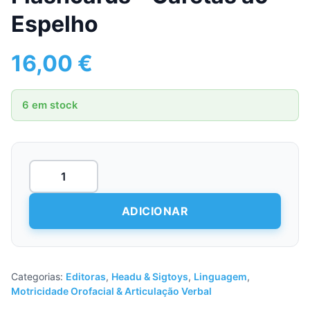
Espelho
16,00
€
6 em stock
Quantidade
de
Flashcards
-
ADICIONAR
Caretas
ao
Espelho
Categorias:
Editoras
,
Headu & Sigtoys
,
Linguagem
,
Motricidade Orofacial & Articulação Verbal