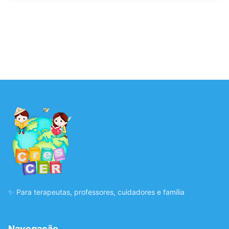
✨ Para terapeutas, professores, cuidadores e família
Navegação