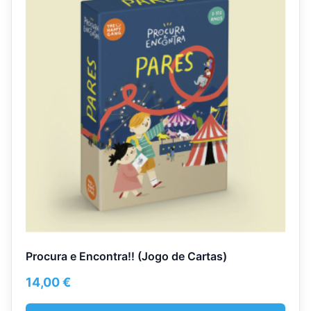
has
multiple
variants.
The
options
may
be
chosen
on
the
product
page
Procura e Encontra!! (Jogo de Cartas)
14,00
€