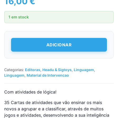
16,00
€
1 em stock
Quantidade
ADICIONAR
de
Flashcards
-
1ª
Lógica
Categorias:
Editoras
,
Headu & Sigtoys
,
Linguagem
,
Linguagem
,
Material de Intervencao
Com atividades de lógica!
35 Cartas de atividades que vão ensinar os mais
novos a agrupar e a classificar, através de muitos
jogos e atividades, desenvolvendo a sua inteligência