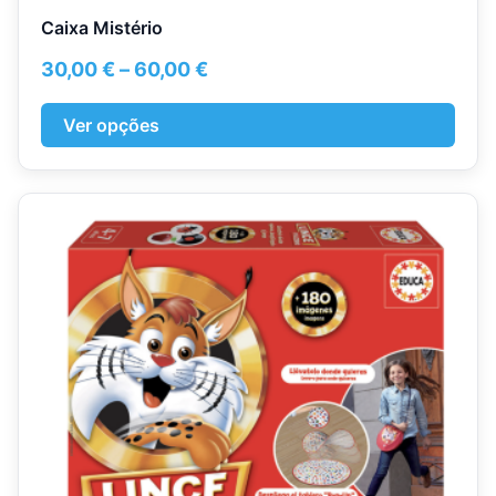
Caixa Mistério
Price
30,00
€
–
60,00
€
range:
30,00 €
Ver opções
through
60,00 €