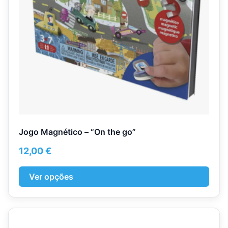
be
chosen
on
the
product
page
Jogo Magnético – “On the go”
12,00
€
Ver opções