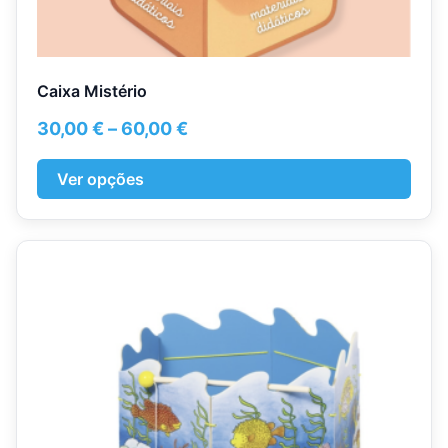
Caixa Mistério
Price
30,00
€
–
60,00
€
range:
30,00 €
Ver opções
through
60,00 €