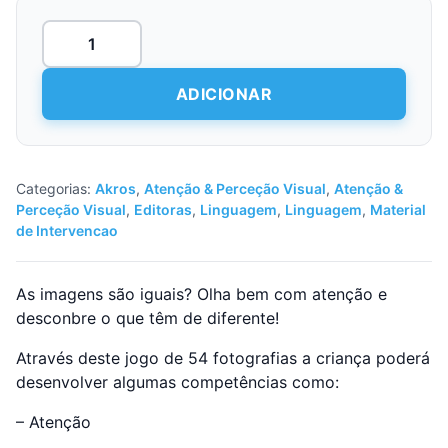
Quantidade
de
Onde
estão
ADICIONAR
as
diferenças?
Categorias:
Akros
,
Atenção & Perceção Visual
,
Atenção &
Perceção Visual
,
Editoras
,
Linguagem
,
Linguagem
,
Material
de Intervencao
As imagens são iguais? Olha bem com atenção e
desconbre o que têm de diferente!
Através deste jogo de 54 fotografias a criança poderá
desenvolver algumas competências como:
– Atenção