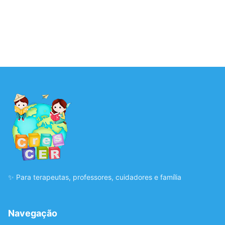
✨ Para terapeutas, professores, cuidadores e família
Navegação