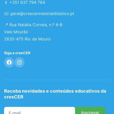
📱 +351 937 794 784
✉️
geral@crescermaterialdidatico.pt
📍 Rua Natália Correia, n.º 4-B
Vale Mourão
2635-475 Rio de Mouro
Siga a cresCER
Receba novidades e conteúdos educativos da
cresCER