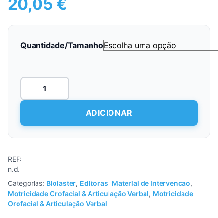
20,05
€
Quantidade/Tamanho
Quantidade
de
Cross
Tape
ADICIONAR
REF:
n.d.
Categorias:
Biolaster
,
Editoras
,
Material de Intervencao
,
Motricidade Orofacial & Articulação Verbal
,
Motricidade
Orofacial & Articulação Verbal