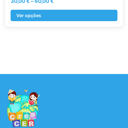
Price
30,00
€
–
60,00
€
range:
30,00 €
Ver opções
through
60,00 €