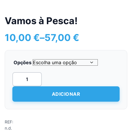
Vamos à Pesca!
10,00
€
–
57,00
€
Price
range:
10,00 €
through
Opções
57,00 €
Quantidade
de
Vamos
à
ADICIONAR
Pesca!
REF:
n.d.