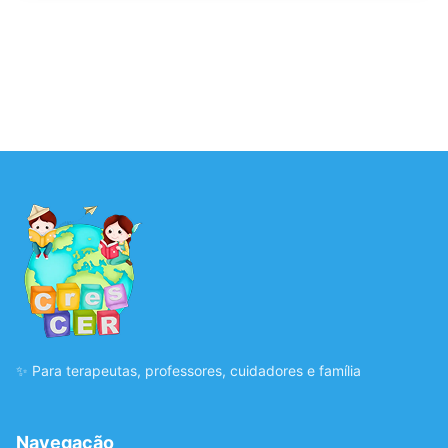
✨ Para terapeutas, professores, cuidadores e família
Navegação