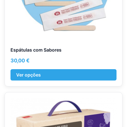
product
page
Espátulas com Sabores
30,00
€
Ver opções