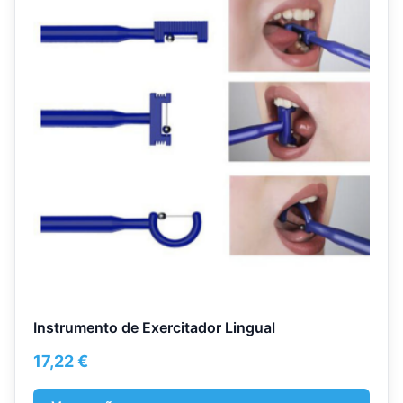
has
multiple
variants.
The
options
may
be
chosen
on
the
product
page
Instrumento de Exercitador Lingual
17,22
€