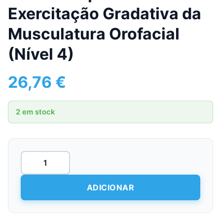
Exercitação Gradativa da
Musculatura Orofacial
(Nível 4)
26,76
€
2 em stock
Quantidade
de
Tubo
UBO
ADICIONAR
para
Exercitação
Gradativa