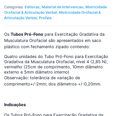
da
Categorias:
Editoras
,
Material de Intervencao
,
Motricidade
Musculatura
Orofacial & Articulação Verbal
,
Motricidade Orofacial &
Orofacial
Articulação Verbal
,
Profala
(Nível
4)
Os
Tubos Pró-Fono
para Exercitação Gradativa da
Musculatura Orofacial são apresentados em saco
plástico com fechamento zipado contendo:
Quatro unidades do Tubo Pró-Fono para Exercitação
Gradativa da Musculatura Orofacial, nível 4 (2,85 N),
vermelho (25cm de comprimento, 10mm diâmetro
externo e 5mm diâmetro interno)
Observação: tolerância de variação de
comprimento+/-2mm; dos diâmetros +/-0,20mm.
Indicações
Os Tubos Pró-Fono para Exercitação Gradativa da