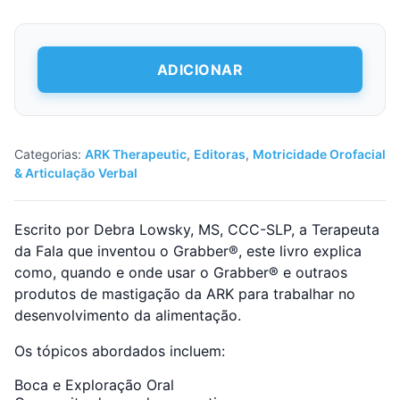
Quantidade
ADICIONAR
de
Livro
de
Dicas
&
Categorias:
ARK Therapeutic
,
Editoras
,
Motricidade Orofacial
Estratégias
& Articulação Verbal
para
a
Mastigação
Escrito por Debra Lowsky, MS, CCC-SLP, a Terapeuta
da Fala que inventou o Grabber®, este livro explica
como, quando e onde usar o Grabber® e outraos
produtos de mastigação da ARK para trabalhar no
desenvolvimento da alimentação.
Os tópicos abordados incluem:
Boca e Exploração Oral