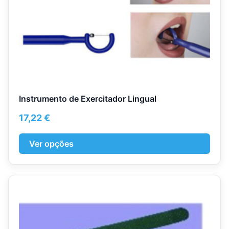
the
product
page
Instrumento de Exercitador Lingual
17,22
€
Ver opções