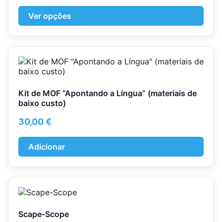
range:
options
52,89 €
Ver opções
may
through
be
100,86 €
chosen
on
the
product
page
Kit de MOF “Apontando a Língua” (materiais de
baixo custo)
30,00
€
Adicionar
Scape-Scope