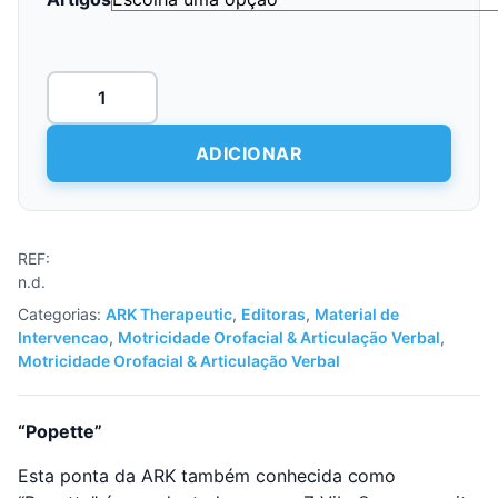
22,51 €
Quantidade
de
Pontas
Z-
ADICIONAR
vibe
(língua/diversos)
REF:
n.d.
Categorias:
ARK Therapeutic
,
Editoras
,
Material de
Intervencao
,
Motricidade Orofacial & Articulação Verbal
,
Motricidade Orofacial & Articulação Verbal
“P
opette”
Esta ponta da ARK também conhecida como