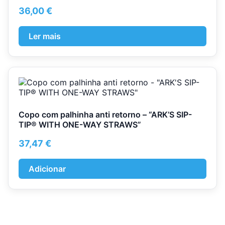
36,00
€
Ler mais
Copo com palhinha anti retorno – “ARK’S SIP-
TIP® WITH ONE-WAY STRAWS”
37,47
€
Adicionar