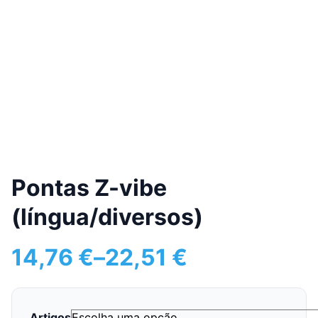
Pontas Z-vibe
(língua/diversos)
14,76
€
–
22,51
€
Price
range:
14,76 €
through
Artigos