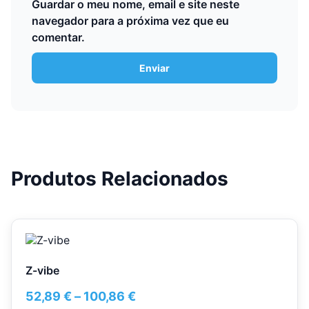
Guardar o meu nome, email e site neste
navegador para a próxima vez que eu
comentar.
Produtos Relacionados
This
product
has
Z-vibe
multiple
variants.
Price
52,89
€
–
100,86
€
The