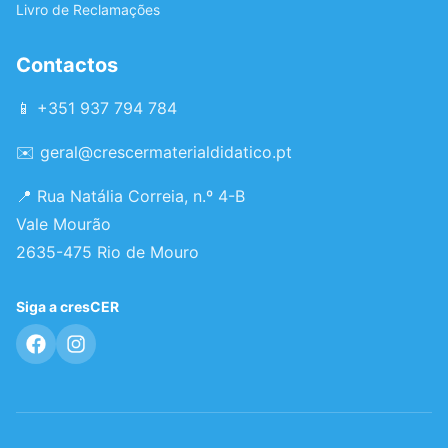
Livro de Reclamações
Contactos
📱 +351 937 794 784
✉️
geral@crescermaterialdidatico.pt
📍 Rua Natália Correia, n.º 4-B
Vale Mourão
2635-475 Rio de Mouro
Siga a cresCER