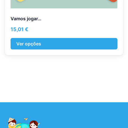
Vamos jogar…
15,01
€
Ver opções