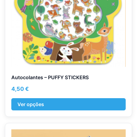
be
chosen
on
the
product
page
Autocolantes – PUFFY STICKERS
4,50
€
Ver opções