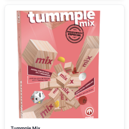
Tummple Mix