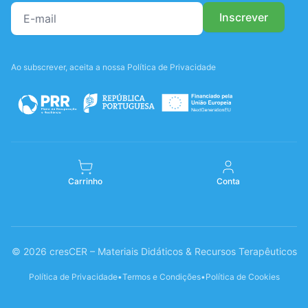
Ao subscrever, aceita a nossa Política de Privacidade
Carrinho
Conta
© 2026 cresCER – Materiais Didáticos & Recursos Terapêuticos
Política de Privacidade
•
Termos e Condições
•
Política de Cookies