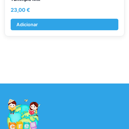
23,00
€
Adicionar