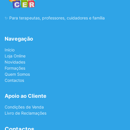
✨ Para terapeutas, professores, cuidadores e família
Navegação
Início
Loja Online
Novidades
Formações
Quem Somos
Contactos
Apoio ao Cliente
Condições de Venda
Livro de Reclamações
Contactos