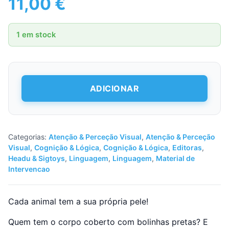
11,00
€
1 em stock
Quantidade
ADICIONAR
de
Montessori
-
Jogo
Touch
Categorias:
Atenção & Perceção Visual
,
Atenção & Perceção
&
Visual
,
Cognição & Lógica
,
Cognição & Lógica
,
Editoras
,
Observe
Headu & Sigtoys
,
Linguagem
,
Linguagem
,
Material de
Intervencao
Cada animal tem a sua própria pele!
Quem tem o corpo coberto com bolinhas pretas? E