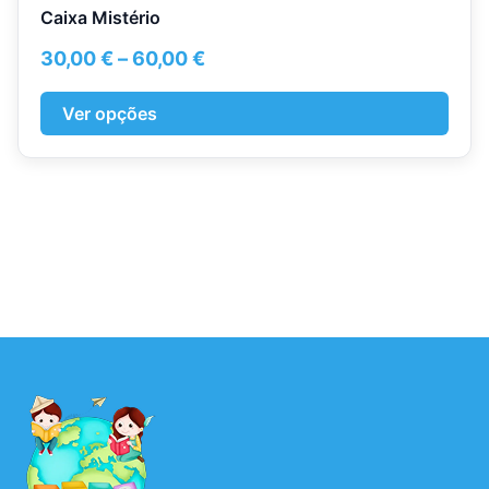
Caixa Mistério
Price
30,00
€
–
60,00
€
range:
30,00 €
Ver opções
through
60,00 €