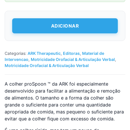
Quantidade
ADICIONAR
de
Colher
-
ARK'S
PROSPOON™
Categorias:
ARK Therapeutic
,
Editoras
,
Material de
FEEDING
Intervencao
,
Motricidade Orofacial & Articulação Verbal
,
UTENSIL
Motricidade Orofacial & Articulação Verbal
(magenta)
A colher proSpoon ™ da ARK foi especialmente
desenvolvido para facilitar a alimentação e remoção
de alimentos. O tamanho e a forma da colher são
grande o suficiente para conter uma quantidade
apropriada de comida, mas pequeno o suficiente para
evitar que a colher fique com excesso de comida.