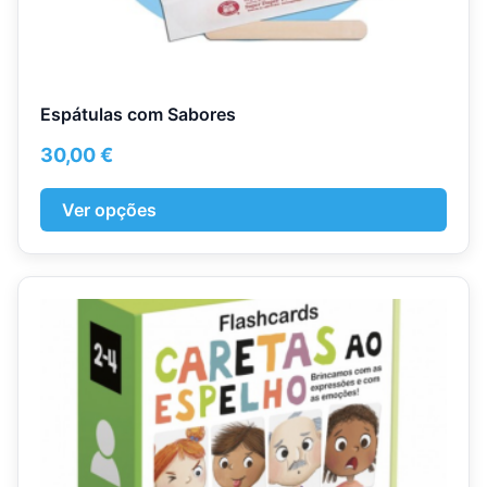
Espátulas com Sabores
30,00
€
Ver opções