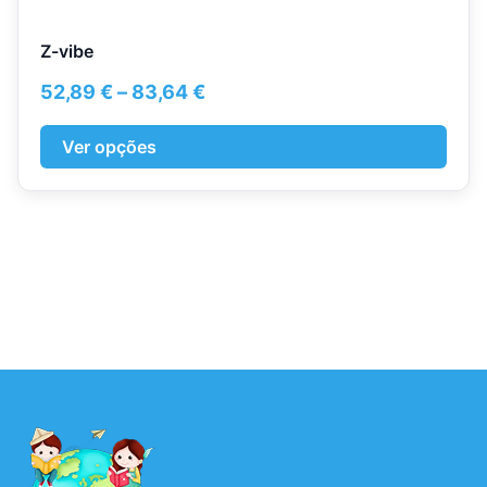
Z-vibe
Price
52,89
€
–
83,64
€
range:
52,89 €
Ver opções
through
83,64 €