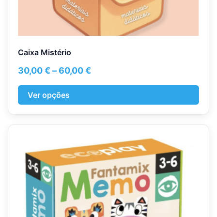
Caixa Mistério
Price
30,00
€
–
60,00
€
range:
30,00 €
Ver opções
through
60,00 €