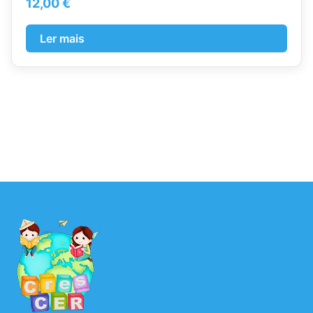
12,00
€
Ler mais