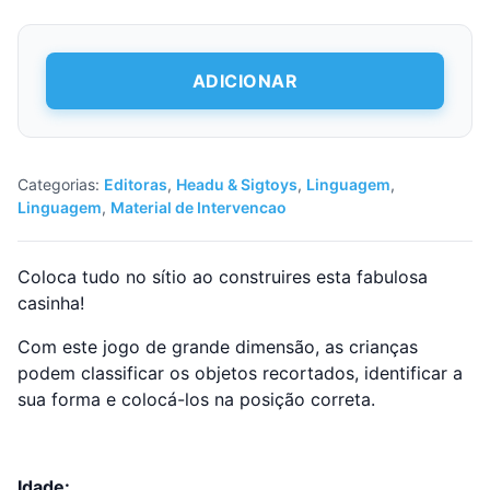
Quantidade
ADICIONAR
de
Puzzle
Montessori
My
Little
Categorias:
Editoras
,
Headu & Sigtoys
,
Linguagem
,
House
Linguagem
,
Material de Intervencao
Coloca tudo no sítio ao construires esta fabulosa
casinha!
Com este jogo de grande dimensão, as crianças
podem classificar os objetos recortados, identificar a
sua forma e colocá-los na posição correta.
Idade: