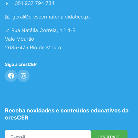
📱 +351 937 794 784
✉️
geral@crescermaterialdidatico.pt
📍 Rua Natália Correia, n.º 4-B
Vale Mourão
2635-475 Rio de Mouro
Siga a cresCER
Receba novidades e conteúdos educativos da
cresCER