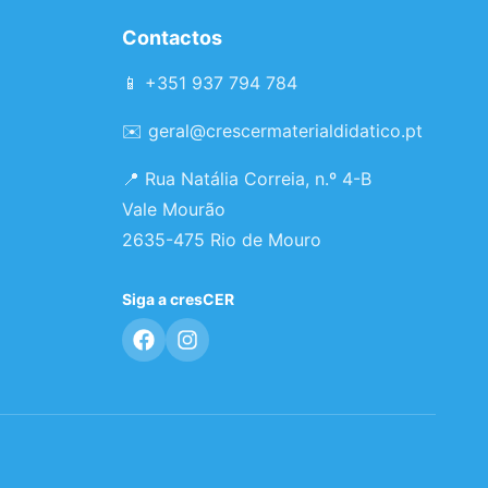
Contactos
📱 +351 937 794 784
✉️
geral@crescermaterialdidatico.pt
📍 Rua Natália Correia, n.º 4-B
Vale Mourão
2635-475 Rio de Mouro
Siga a cresCER