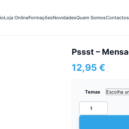
cio
Loja Online
Formações
Novidades
Quem Somos
Contactos
Pssst – Mens
12,95
€
Temas
Quantidade
de
Pssst
-
Mensagens