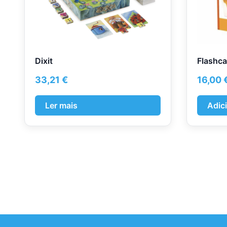
Dixit
Flashca
33,21
€
16,00
Ler mais
Adic