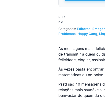
REF:
n.d.
Categorias:
Editoras
,
Emoçõe
Problemas
,
Happy Gang
,
Li
As mensagens mais delici
de transmitir a quem cuid
felicidade, elogiar, assin
Às vezes basta encontrar 
matemáticas ou no bolso p
Psst! são 40 mensagens d
relações mais saudáveis, 
bem-estar de quem dá e 