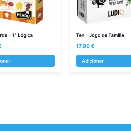
rds – 1ª Lógica
Ten – Jogo de Família
€
17,99
€
ionar
Adicionar