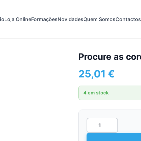
cio
Loja Online
Formações
Novidades
Quem Somos
Contactos
Procure as cor
25,01
€
4 em stock
Quantidade
de
Procure
as