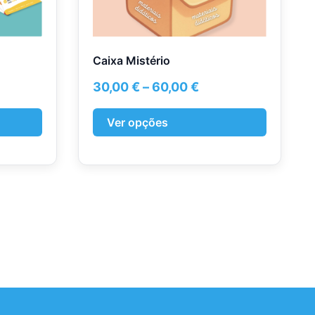
on
the
product
page
Caixa Mistério
Price
30,00
€
–
60,00
€
range:
30,00 €
Ver opções
through
60,00 €