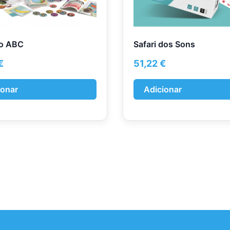
o ABC
Safari dos Sons
€
51,22
€
ionar
Adicionar