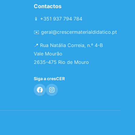
Contactos
📱 +351 937 794 784
✉️
geral@crescermaterialdidatico.pt
📍 Rua Natália Correia, n.º 4-B
Vale Mourão
2635-475 Rio de Mouro
Siga a cresCER