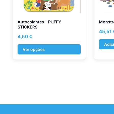
on
the
product
page
Autocolantes – PUFFY
Monstr
STICKERS
45,51
4,50
€
Adic
Ver opções