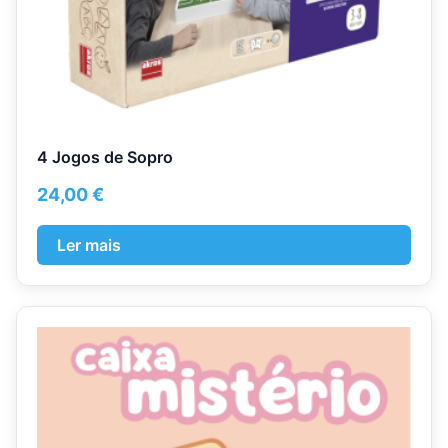
4 Jogos de Sopro
24,00
€
Ler mais
This
product
has
multiple
variants.
The