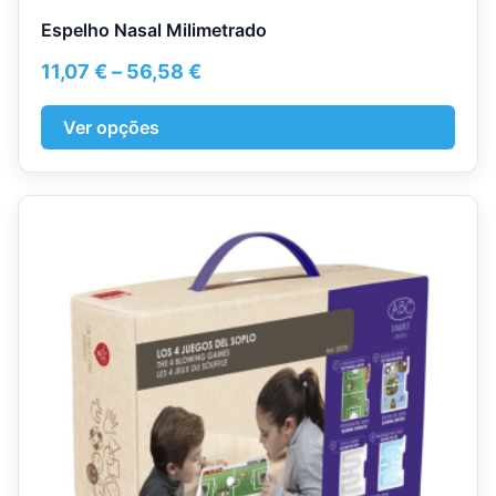
Espelho Nasal Milimetrado
Price
11,07
€
–
56,58
€
range:
11,07 €
Ver opções
through
56,58 €