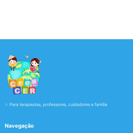
✨ Para terapeutas, professores, cuidadores e família
Navegação