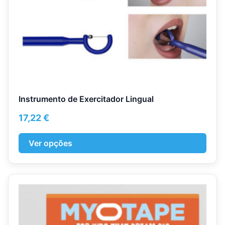
the
product
page
Instrumento de Exercitador Lingual
17,22
€
Ver opções
This
product
has
multiple