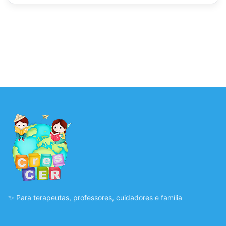
✨ Para terapeutas, professores, cuidadores e família