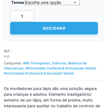
Temas
Quantidade
de
Mordedor
para
ADICIONAR
lápis
REF:
n.d.
Categorias:
ARK Therapeutic
,
Editoras
,
Material de
Intervencao
,
Motricidade Orofacial & Articulação Verbal
,
Motricidade Orofacial & Articulação Verbal
Os mordedores para lápis são uma solução segura
para crianças e adultos. Elemento mastigatório/
extremo de um lápis, em forma de prisma, muito
interessante para auxiliar no trabalho de controlo de