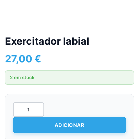
Exercitador labial
27,00
€
2 em stock
Quantidade
de
Exercitador
labial
ADICIONAR