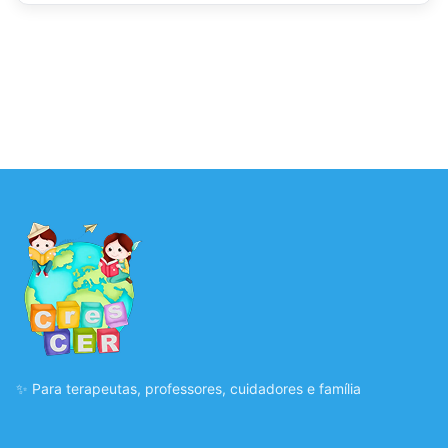
✨ Para terapeutas, professores, cuidadores e família