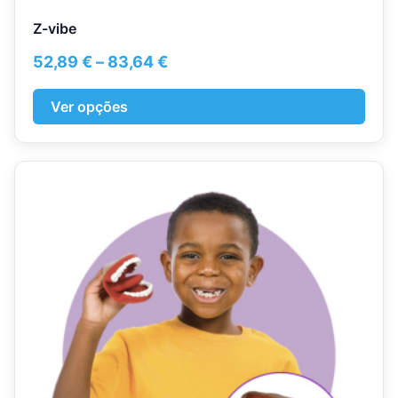
Z-vibe
Price
52,89
€
–
83,64
€
range:
52,89 €
Ver opções
through
83,64 €