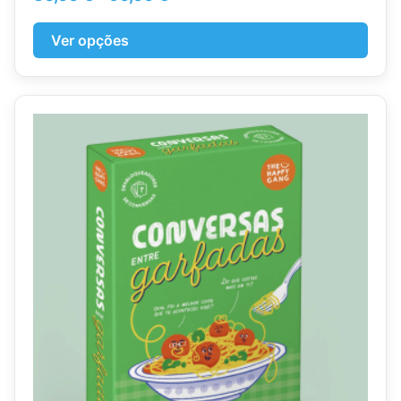
range:
30,00 €
Ver opções
through
60,00 €