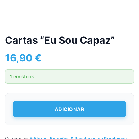
Cartas “Eu Sou Capaz”
16,90
€
1 em stock
Quantidade
ADICIONAR
de
Cartas
“Eu
Sou
Capaz”
Categorias:
Editoras
,
Emoções & Resolução de Problemas
,