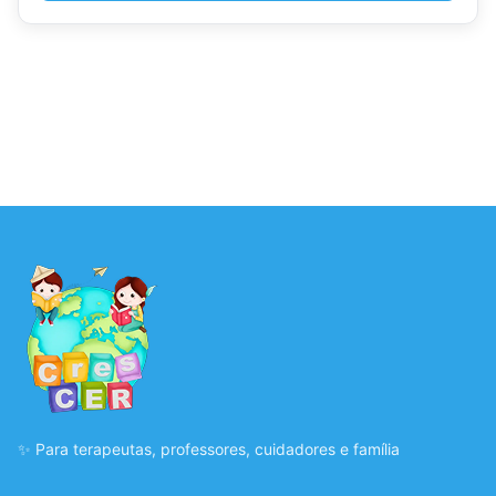
✨ Para terapeutas, professores, cuidadores e família