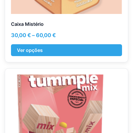
Caixa Mistério
Price
30,00
€
–
60,00
€
range:
30,00 €
Ver opções
through
60,00 €