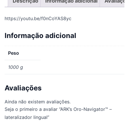
Descrição
Informação adicional
Avaliaçõe
https://youtu.be/f0nCoYAS8yc
Informação adicional
Peso
1000 g
Avaliações
Ainda não existem avaliações.
Seja o primeiro a avaliar “ARK’s Oro-Navigator™ –
lateralizador lingual”