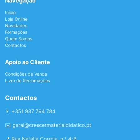
Navegação
Início
Loja Online
Novidades
Formações
Quem Somos
Contactos
Apoio ao Cliente
Condições de Venda
Livro de Reclamações
Contactos
📱 +351 937 794 784
✉️
geral@crescermaterialdidatico.pt
📍 Rua Natália Correia, n.º 4-B