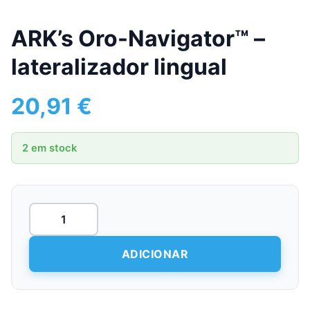
ARK’s Oro-Navigator™ –
lateralizador lingual
20,91
€
2 em stock
Quantidade
de
ARK's
Oro-
ADICIONAR
Navigator™
-
lateralizador