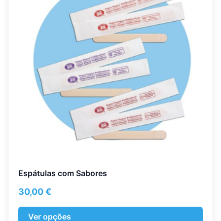
multiple
variants.
The
options
may
be
chosen
on
the
product
page
Espátulas com Sabores
30,00
€
Ver opções