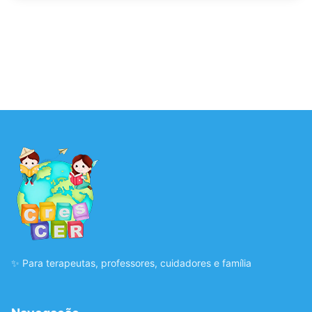
✨ Para terapeutas, professores, cuidadores e família