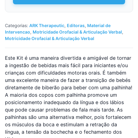
ARK'S
Bear
Bottle
Kit
Categorias:
ARK Therapeutic
,
Editoras
,
Material de
-
Intervencao
,
Motricidade Orofacial & Articulação Verbal
,
Treino
Motricidade Orofacial & Articulação Verbal
de
beber
com
Este Kit é uma maneira divertida e amigável de tornar
a
a ingestão de bebidas mais fácil para iniciantes e/ou
palhinha
crianças com dificuldades motoras orais. É também
uma excelente maneira de fazer a transição de bebés
diretamente de biberão para beber com uma palhinha!
A maioria dos copos com palhinha promove um
posicionamento inadequado da língua e dos lábios
que pode causar problemas de fala mais tarde. As
palhinhas são uma alternativa melhor, pois fortalecem
os músculos da boca e estimulam a retração da
língua, a tensão da bochecha e o fechamento dos