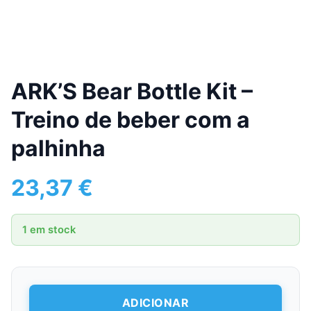
ARK’S Bear Bottle Kit –
Treino de beber com a
palhinha
23,37
€
1 em stock
Quantidade
ADICIONAR
de