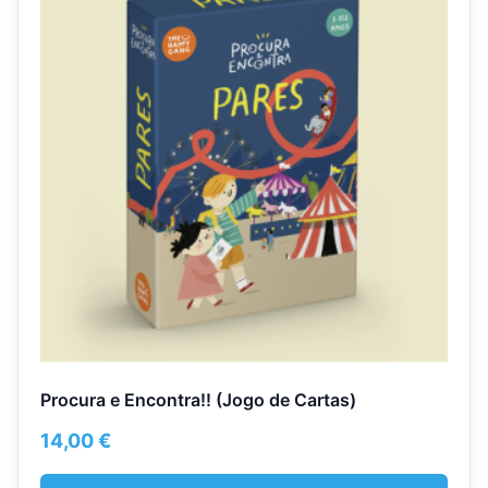
has
multiple
variants.
The
options
may
be
chosen
on
the
product
page
Procura e Encontra!! (Jogo de Cartas)
14,00
€