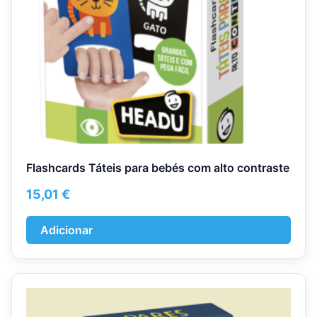
Flashcards Táteis para bebés com alto contraste
15,01
€
Adicionar
This
product