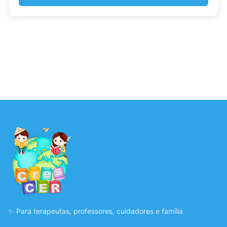
✨ Para terapeutas, professores, cuidadores e família