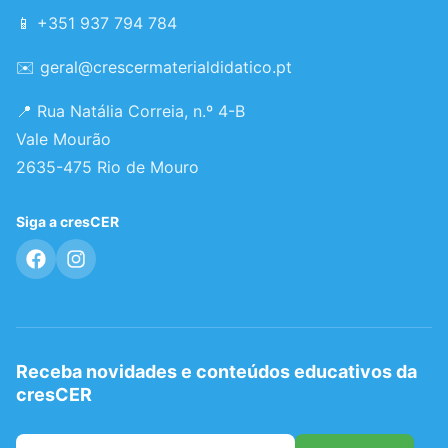
📱 +351 937 794 784
✉️
geral@crescermaterialdidatico.pt
📍 Rua Natália Correia, n.º 4-B
Vale Mourão
2635-475 Rio de Mouro
Siga a cresCER
Receba novidades e conteúdos educativos da
cresCER